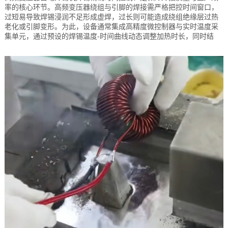
率的核心环节。高频变压器绕组与引脚的焊接需严格把控时间窗口，
过短易导致焊锡浸润不足形成虚焊，过长则可能造成绕组绝缘层过热
老化或引脚变形。为此，设备通常集成高精度微控制器与实时温度采
集单元，通过预设的焊锡温度-时间曲线动态调整加热时长，同时结